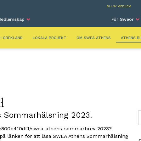
Athe
BLI NY MEDLEM
edlemskap
För Sweor
 I GREKLAND
LOKALA PROJEKT
OM SWEA ATHENS
ATHENS B
d
 Sommarhälsning 2023.
S
/ce800b410df1/swea-athens-sommarbrev-2023?
på länken för att läsa SWEA Athens Sommarhälsning