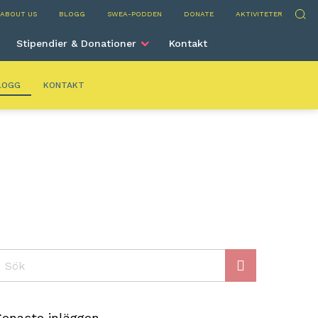
ns
Sök
ABOUT US
BLOGG
SWEA-PODDEN
DONATE
AKTIVITETER
Stipendier & Donationer
Kontakt
LOGG
KONTAKT
ök
Senaste inläggen