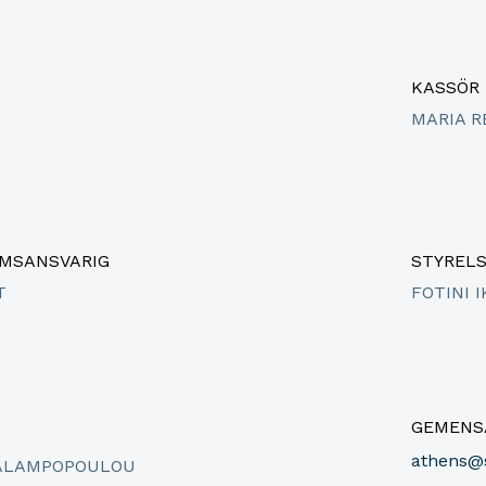
KASSÖR
MARIA 
MSANSVARIG
STYREL
T
FOTINI 
GEMENSA
athens@
ALAMPOPOULOU