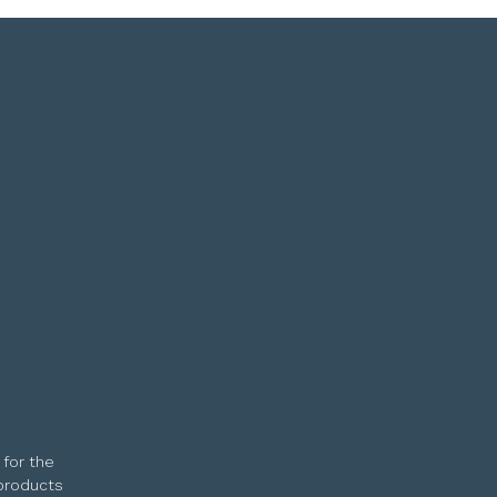
 for the
 products