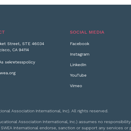
CT
SOCIAL MEDIA
ket Street, STE 46034
Facebook
cisco, CA 94114
Instagram
As sekretesspolicy
LinkedIn
wea.org
YouTube
Vimeo
l Association International, Inc). All rights reserved.
tional Association International, Inc.) assumes no responsibility
 SWEA International endorse, sanction or support any services or