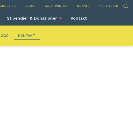
ns
Sök
ABOUT US
BLOGG
SWEA-PODDEN
DONATE
AKTIVITETER
Stipendier & Donationer
Kontakt
LOGG
KONTAKT