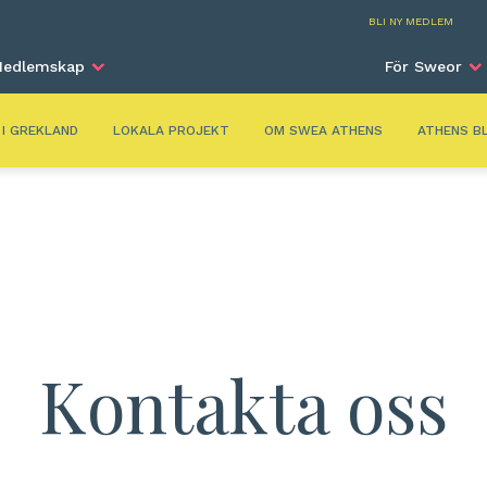
Athe
BLI NY MEDLEM
edlemskap
För Sweor
 I GREKLAND
LOKALA PROJEKT
OM SWEA ATHENS
ATHENS B
Kontakta oss