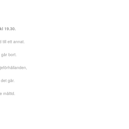
l 19.30.
till ett annat.
 går bort.
jeförhållanden,
 det går.
e måltid.