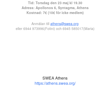
Tid: Torsdag den 23 maj kl 19.30
Adress: Apollonos 6, Syntagma, Athens
Kostnad: 7€ (10€ för icke medlem)
Anmälan till
athens@swea.org
eller 6944 973996(Fotini) och 6945 585017(Maria)
SWEA Athens
https://athens.swea.org/
ok
odon
ail
Dela