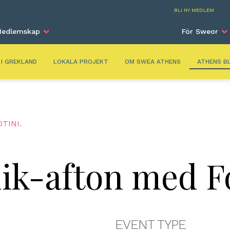
Athe
BLI NY MEDLEM
edlemskap
För Sweor
 I GREKLAND
LOKALA PROJEKT
OM SWEA ATHENS
ATHENS B
TINI.
dik-afton med Fo
EVENT TYPE