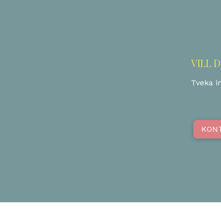
VILL 
Tveka in
KON