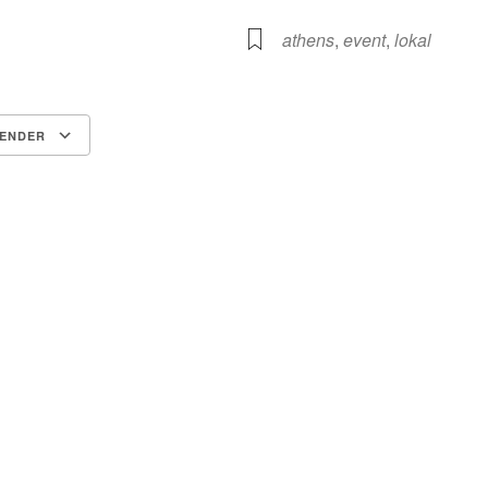
athens
,
event
,
lokal
LENDER
Google Kalender
iCalendar