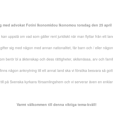
g med advokat Fotini Ikonomidou Ikonomou torsdag den 25 april k
an uppstå om vad som gäller rent juridiskt när man flyttar från ett land 
ifter sig med någon med annan nationalitet, får barn och / eller någon
om berör bl a äktenskap och dess rättigheter, skilsmässa, arv och famil
finns någon anknytning till ett annat land ska vi försöka besvara så gott
r till på Svenska kyrkans församlingshem och vi serverar även en enklar
Varmt välkommen till denna viktiga tema-kväll!