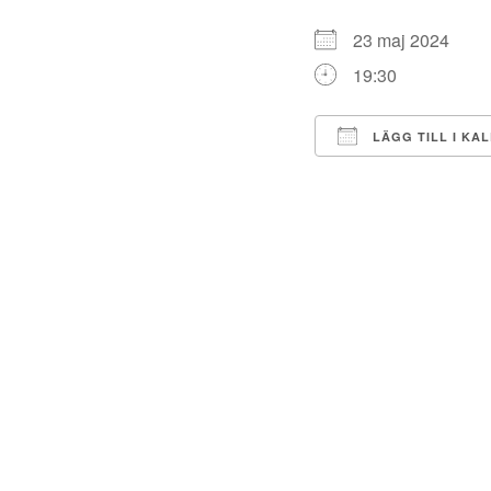
23 maj 2024
19:30
LÄGG TILL I KA
Ladda ner ICS