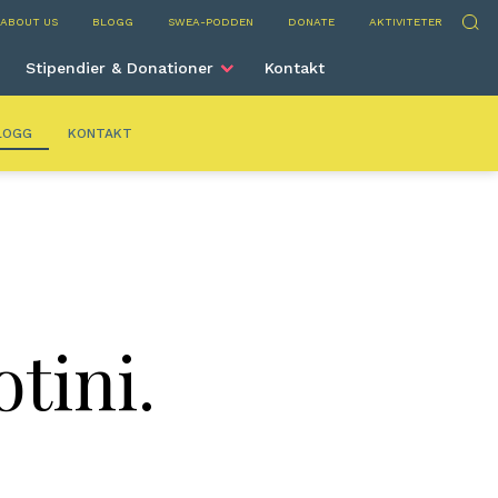
ns
Sök
ABOUT US
BLOGG
SWEA-PODDEN
DONATE
AKTIVITETER
Stipendier & Donationer
Kontakt
LOGG
KONTAKT
tini.