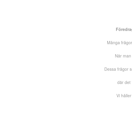
Föredra
Många frågor k
När man g
Dessa frågor s
där det 
Vi hålle