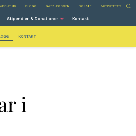
ns
Sök
ABOUT US
BLOGG
SWEA-PODDEN
DONATE
AKTIVITETER
Stipendier & Donationer
Kontakt
LOGG
KONTAKT
r i