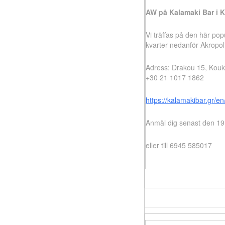
AW på Kalamaki Bar i 
Vi träffas på den här po
kvarter nedanför Akropoli
Adress: Drakou 15, Kouk
+30 21 1017 1862
https://kalamakibar.gr/e
Anmäl dig senast den 19 
eller till 6945 585017