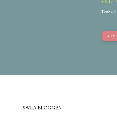
VILL 
Tveka in
KON
SWEA BLOGGEN