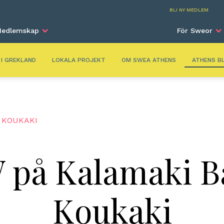
Athe
BLI NY MEDLEM
edlemskap
För Sweor
 I GREKLAND
LOKALA PROJEKT
OM SWEA ATHENS
ATHENS B
I KOUKAKI
 på Kalamaki Ba
Koukaki