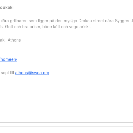
Koukaki
pulära grillbaren som ligger på den mysiga Drakou street nära Syggrou-
s. Gott och bra priser, både kött och vegetariskt.
aki, Athens
n/homeen/
sept till
athens@swea.org