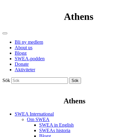
Athens
Bli ny medlem
About us
Blogg
SWEA-podden
Donate
Aktiviteter
Sök
Sök
Athens
SWEA International
Om SWEA
SWEA in English
SWEAs historia
Blogg