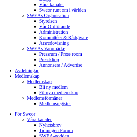
Våra kanaler
Sweor runt om i världen
SWEAs Organisation
Styrelsen
Vår Ordförande
Administration
Kommittéer & Rådgivare
Årsredovisning
SWEAs Varumärke
Pressrum / Press room
Pressklipp
Annonsera / Advertise
Avdelningar
Medlemskap
Medlemskap
Bli ny medlem
Förnya medlemskap
Medlemsförmåner
Medlemsregister
För Sweor
Våra kanaler
Nyhetsbrev
Tidningen Forum
SWEA-podden