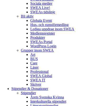
Sociala medier
SWEA Live!
SWEAs tidslinje
Bli aktiv
Globala Event
Hus- och rumsförmedling
Lediga uppdrag inom SWEA
Medlemsregister
Produkter
SWEAs Portal
WordPress Login
Grupper inom SWEA
Art
BUS
Care
Läser
Professional
SWEA Global
SWEA IT
Skriver
Stipendier & Donationer
Stipendier
Årets Svenska Kvinna
Interkulturella stipendiet
Litteraturstipendiet