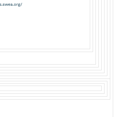
ns.swea.org/