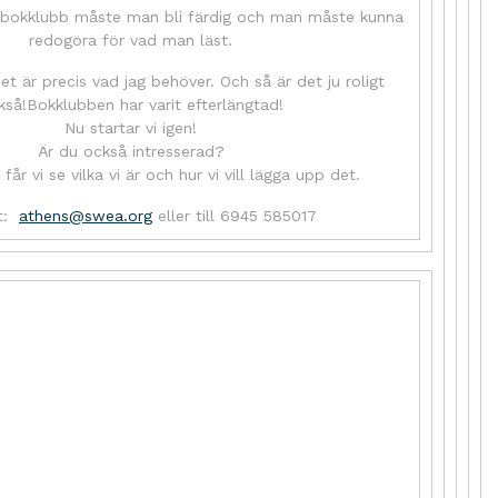
 bokklubb måste man bli färdig och man måste kunna
redogöra för vad man läst.
et är precis vad jag behöver. Och så är det ju roligt
kså!Bokklubben har varit efterlängtad!
Nu startar vi igen!
Är du också intresserad?
får vi se vilka vi är och hur vi vill lägga upp det.
kt:
athens@swea.org
eller till 6945 585017