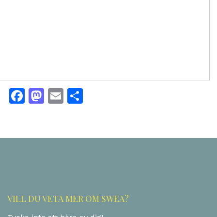
Facebook
Mastodon
Email
Dela
VILL DU VETA MER OM SWEA?