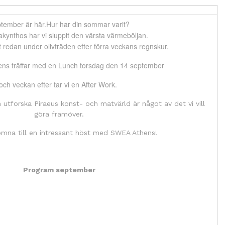
tember är här.
Hur har din sommar varit?
kynthos har vi sluppit den värsta värmeböljan.
 redan under olivträden efter förra veckans regnskur.
tens träffar med en Lunch torsdag den 14 september
och veckan efter tar vi en After Work.
 utforska Piraeus konst- och matvärld är något av det vi vill
göra framöver.
omna till en intressant höst med SWEA Athens!
Program september