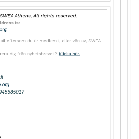
SWEA Athens, All rights reserved.
ddress is:
org
ail eftersom du är medlem i, eller vän av, SWEA
strera dig från nyhetsbrevet?
Klicka här.
dt
.org
6945585017
s