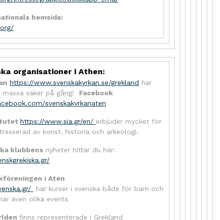
ationals hemsida:
.org/
ka organisationer i Athen:
an
https://www.svenskakyrkan.se/grekland
har
n massa saker på gång!
Facebook
acebook.com/svenskakyrkanaten
itutet
https://www.sia.gr/en/
erbjuder mycket för
resserad av konst, historia och arkeologi.
ka klubbens
nyheter hittar du här:
nskgrekiska.gr/
kföreningen i Aten
venska.gr/
har kurser i svenska både för barn och
ar även olika events
ärlden
finns representerade i Grekland