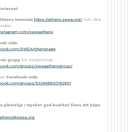
internet
Athens hemsida
https://athens.swea.org/
och våra
medier:
nstagram.com/sweaathens
ook-sida
:
ebook.com/SWEAAthenspage
ook-grupp
för medlemmar:
ebook.com/groups/sweaathensgroup/
gen
Facebook-sida
:
ebook.com/groups/533448600192651
 piketröja i mycket god kvalitet finns att köpa
athens@swea.org