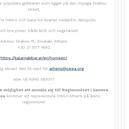
är populära grillbaren som ligger på den mysiga Drakou
street,
ix metro och bara tre kvarter nedanför Akropolis.
och bra priser, både kött och vegetariskt.
Adress: Drakou 15, Koukaki, Athens
+30 21 1017 1862
https://kalamakibar.gr/en/homeen/
g senast den 19 sept till
athens@swea.org
eller till 6945 585017
e möjlighet att anmäla sig till Regionmötet i Geneve.
dou
kommer att representera SWEA Athens på årets
regionmöte!