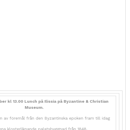
er kl 13.00
Lunch på Ilissia på Byzantine & Christian
Museum.
n av föremål från den Byzantinska epoken fram till idag
enna klosterliknande palatsbyggnad från 1848.