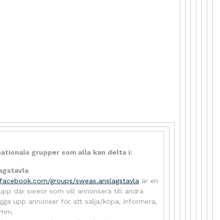
tionals grupper som alla kan delta i:
agstavla
.facebook.com/groups/sweas.anslagstavla
är en
pp där sweor som vill annonsera till andra
gga upp annonser för att sälja/köpa, informera,
 mm.