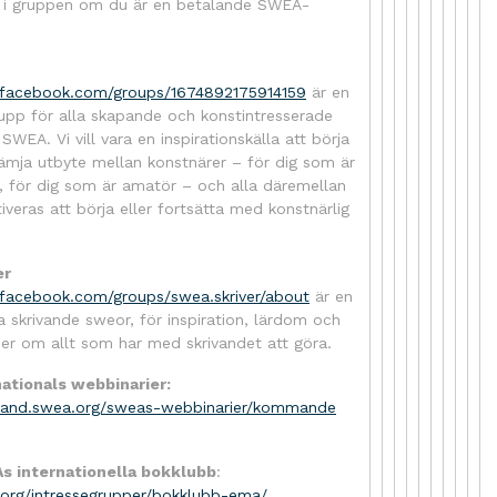
a i gruppen om du är en betalande SWEA-
.facebook.com/groups/1674892175914159
är en
pp för alla skapande och konstintresserade
SWEA. Vi vill vara en inspirationskälla att börja
ämja utbyte mellan konstnärer – för dig som är
l, för dig som är amatör – och alla däremellan
veras att börja eller fortsätta med konstnärlig
er
.facebook.com/groups/swea.skriver/about
är en
a skrivande sweor, för inspiration, lärdom och
éer om allt som har med skrivandet att göra.
ationals webbinarier:
aland.swea.org/sweas-webbinarier/kommande
 internationella bokklubb
:
.org/intressegrupper/bokklubb-ema/