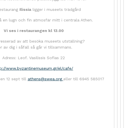
estaurang
Ilissia
ligger i museets trädgård
 en lugn och fin atmosfär mitt i centrala Athen.
Vi ses i restaurangen kl 13.00
tresserad av att besöka museets utställning?
r av dig i såfall så går vi tillsammans.
Adress: Leof. Vasilissis Sofias 22
tp://www.byzantinemuseum.gr/el/cafe/
en 12 sept till
athens@swea.org
eller till 6945 585017