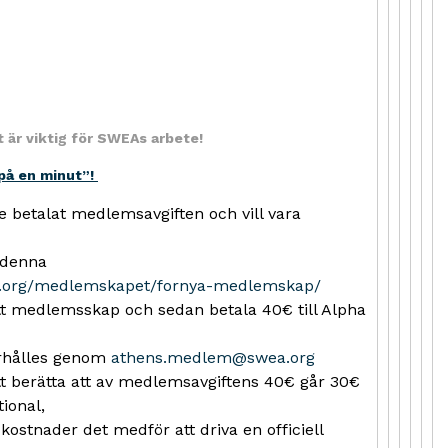
 är viktig för SWEAs arbete!
på en minut”!
 betalat medlemsavgiften och vill vara
a denna
ea.org/medlemskapet/fornya-medlemskap/
itt medlemsskap och sedan betala 40€ till Alpha
hålles genom
athens.medlem@swea.org
att berätta att av medlemsavgiftens 40€ går 30€
tional,
 kostnader det medför att driva en officiell