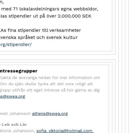
n,
 med 71 lokalavdelningars egna webbsidor,
as stipendier ut på över 2.000.000 SEK
 fina stipendier till verksamheter
svenska språket och svensk kultur
org/stipendier/
intressegrupper
ntakta de ansvariga nedan för mer information om
Om du själv skulle tycka att det vore roligt att
grupp utifrån ett eget intresse så hör gärna av dig
ns@swea.org
nneli Johansson
athens@swea.org
 Lek och Lär
iktoria Johansson,
sofia_viktoria@hotmail.com