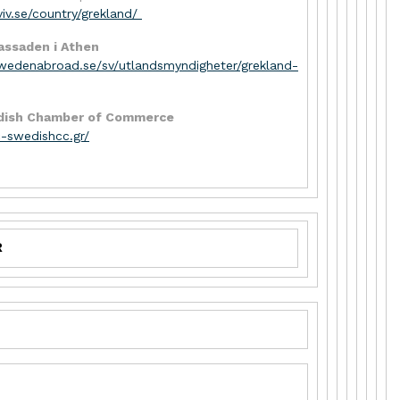
iv.se/country/grekland/
ssaden i Athen
wedenabroad.se/sv/utlandsmyndigheter/grekland-
edish Chamber of Commerce
ic-swedishcc.gr/
R