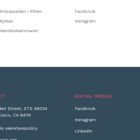
Ambassaden i Athen
Facebook
Kyrkan
Instagram
 Handelskammaren
CT
SOCIAL MEDIA
ket Street, STE 46034
Facebook
cisco, CA 94114
Instagram
As sekretesspolicy
LinkedIn
wea.org