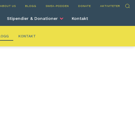
ns
Sök
ABOUT US
BLOGG
SWEA-PODDEN
DONATE
AKTIVITETER
Stipendier & Donationer
Kontakt
LOGG
KONTAKT