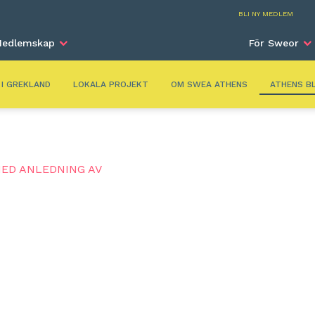
Athe
BLI NY MEDLEM
edlemskap
För Sweor
 I GREKLAND
LOKALA PROJEKT
OM SWEA ATHENS
ATHENS B
ED ANLEDNING AV