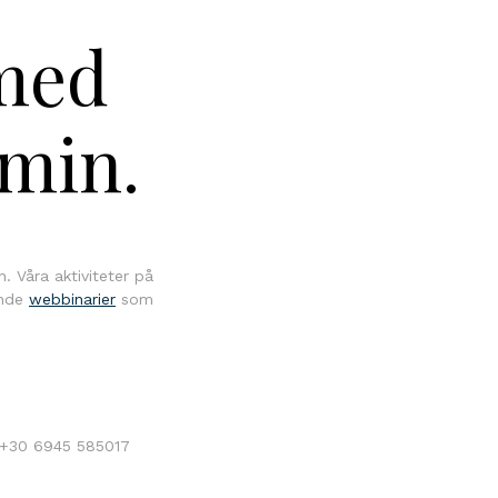
med
min.
 Våra aktiviteter på
ande
webbinarier
som
l +30 6945 585017