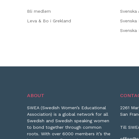
Bli medlem
Svenska 
Leva & Bo i Grekland
Svenska 
Svenska
ABOUT
CONTA
SWEA (Swedish Women’s Educational
2261 Mar
Association) is a global network for all
San Fran
Swedish and Swedish speaking women
to bond together through common
Till SWE
roots. With over 6000 members it’s the
office@s