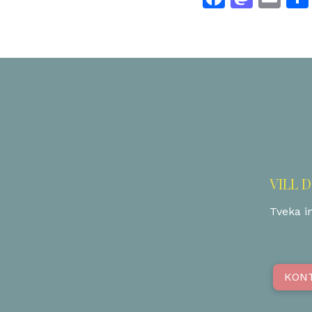
VILL 
Tveka in
KON