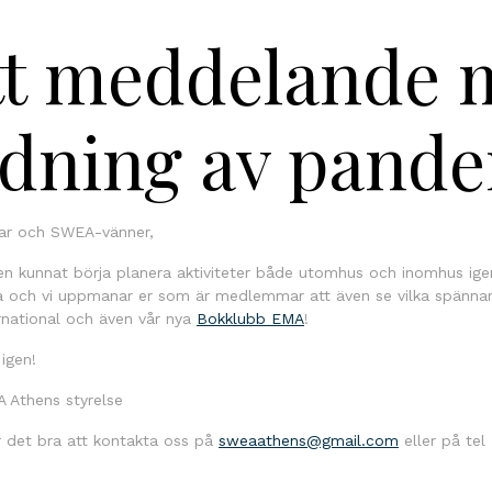
tt meddelande 
edning av pande
r och SWEA-vänner,
n kunnat börja planera aktiviteter både utomhus och inomhus igen.
 och vi uppmanar er som är medlemmar att även se vilka spänn
national och även vår nya
Bokklubb EMA
!
igen!
A Athens styrelse
r det bra att kontakta oss på
sweaathens@gmail.com
eller på te
ok
odon
ail
Dela