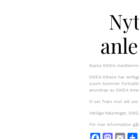
Ny
anl
Bästa SWEA-medlemma
SWEA Athens har äntlige
zoom kommer fortsätta
anordnas av SWEA Inter
Vi ser fram mot att ses 
Vänliga hälsningar, SWE
För mer information gå
Facebo
Mast
Em