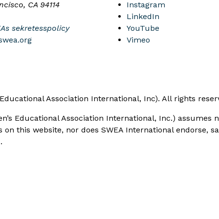
ncisco, CA 94114
Instagram
LinkedIn
EAs sekretesspolicy
YouTube
swea.org
Vimeo
cational Association International, Inc). All rights reser
’s Educational Association International, Inc.) assumes 
ts on this website, nor does SWEA International endorse, s
.