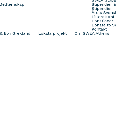
SWEA Globa
Medlemskap
Stipendier 
Stipendier
Årets Svens
Litteraturst
Donationer
Donate to 
Kontakt
& Bo i Grekland
Lokala projekt
Om SWEA Athens