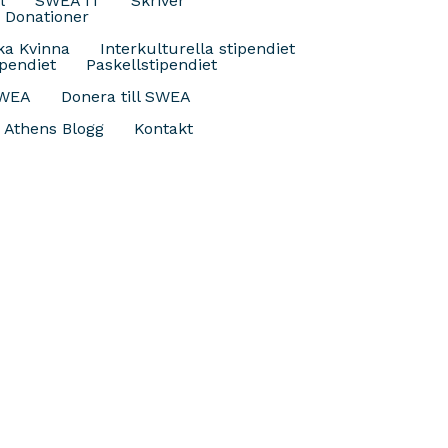
l
SWEA IT
Skriver
& Donationer
ka Kvinna
Interkulturella stipendiet
ipendiet
Paskellstipendiet
SWEA
Donera till SWEA
Athens Blogg
Kontakt