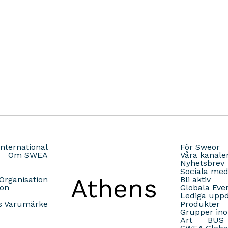
nternational
För Sweor
Om SWEA
Våra kanale
Nyhetsbrev
Sociala med
Athens
rganisation
Bli aktiv
ion
Globala Eve
Lediga upp
 Varumärke
Produkter
Grupper i
Art
BUS