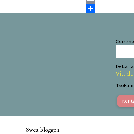
Email
Dela
Comme
Detta f
Vill 
Tveka in
Kont
Swea bloggen