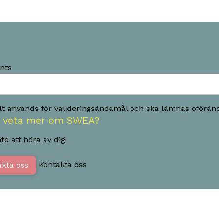
nts
ält används för valideringsändamål och ska lämnas oföränd
du veta mer om SWEA?
te att höra av dig!
Kontakta oss
akta oss