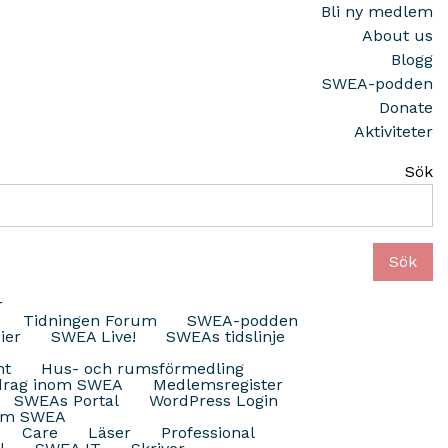
Bli ny medlem
About us
Blogg
SWEA-podden
Donate
Aktiviteter
Sök
Sök
r
Tidningen Forum
SWEA-podden
ier
SWEA Live!
SWEAs tidslinje
nt
Hus- och rumsförmedling
drag inom SWEA
Medlemsregister
SWEAs Portal
WordPress Login
nom SWEA
Care
Läser
Professional