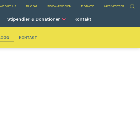
ns
Sök
ABOUT US
BLOGG
SWEA-PODDEN
DONATE
AKTIVITETER
Stipendier & Donationer
Kontakt
LOGG
KONTAKT