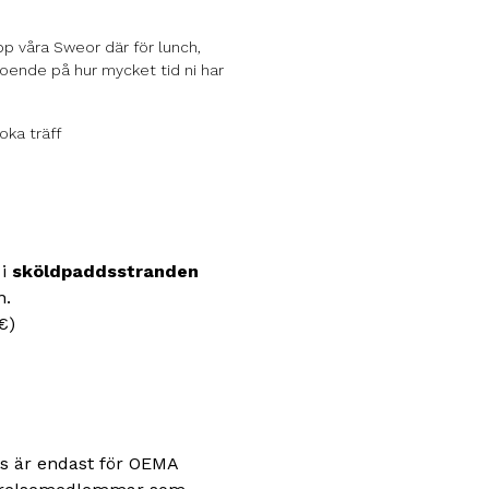
pp våra Sweor där för lunch,
ende på hur mycket tid ni har
oka träff
 i
sköldpaddsstranden
n.
€)
as är endast för OEMA