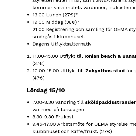
styrelsemedlemmar, samt SWEA Athens st
kommer vara mötets värdinnor, frukosten i
13.00 Lunch (27€)*
19.00 Middag (38€)*
21.00 Registrering och samling för OEMA st
smörgås i klubbhuset.
Dagens Utflyktsalternativ:
11.00-15.00 Utflykt till
Ionian beach & Bana
(37€)
10.00-15.00 Utflykt till
Zakynthos stad
för 
(47€)
Lördag 15/10
7.00-8.30 Vandring till
sköldpaddsstrande
var med på torsdagen
8.30-9.30 Frukost
9.45-17.00 Arbetsmöte för OEMA styrelse med
klubbhuset och kaffe/frukt. (27€)