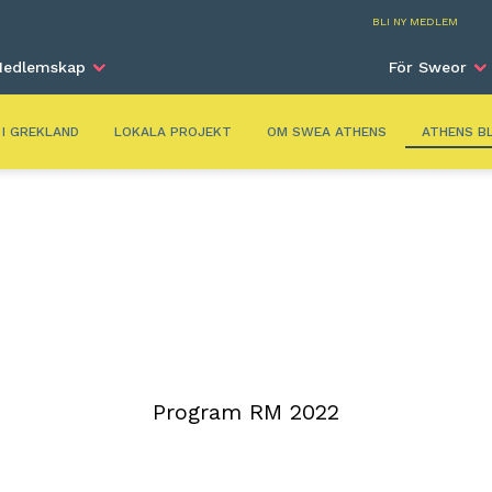
Athe
BLI NY MEDLEM
edlemskap
För Sweor
 I GREKLAND
LOKALA PROJEKT
OM SWEA ATHENS
ATHENS B
Program RM 2022