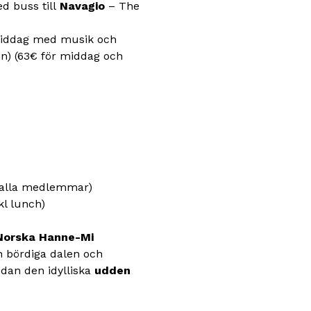
ed buss till
Navagio
– The
iddag med musik och
min) (63€ för middag och
 alla medlemmar)
kl lunch)
Norska Hanne-Mi
en bördiga dalen och
edan den idylliska
udden