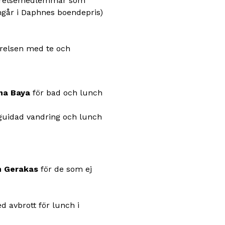
yrelsemedlemmar som
ngår i Daphnes boendepris)
yrelsen med te och
na Baya
för bad och lunch
guidad vandring och lunch
n Gerakas
för de som ej
 avbrott för lunch i