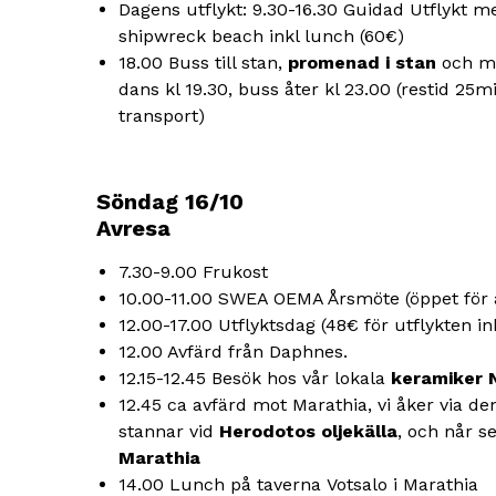
Dagens utflykt: 9.30-16.30 Guidad Utflykt m
shipwreck beach inkl lunch (60€)
18.00 Buss till stan,
promenad i stan
och m
dans kl 19.30, buss åter kl 23.00 (restid 25
transport)
Söndag 16/10
Avresa
7.30-9.00 Frukost
10.00-11.00 SWEA OEMA Årsmöte (öppet för
12.00-17.00 Utflyktsdag (48€ för utflykten in
12.00 Avfärd från Daphnes.
12.15-12.45 Besök hos vår lokala
keramiker 
12.45 ca avfärd mot Marathia, vi åker via d
stannar vid
Herodotos oljekälla
, och når s
Marathia
14.00 Lunch på taverna Votsalo i Marathia