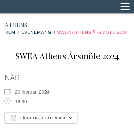
ATHENS
HEM
EVENEMANG
SWEA ATHENS ÅRSMÖTE 2024
SWEA Athens Årsmöte 2024
NÄR
20 februari 2024
19:30
LÄGG TILL I KALENDER
Ladda ner ICS
Google Kalender
iCalendar
Office 365
Outlook Live