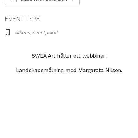
Ladda ner ICS
Google Kalender
EVENT TYPE
athens
,
event
,
lokal
SWEA Art håller ett webbinar:
Landskapsmålning med Margareta Nilson.