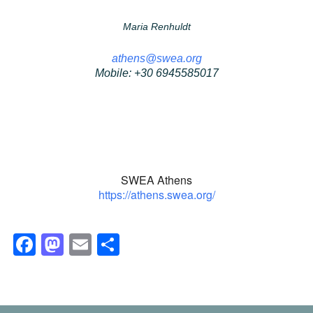
Maria Renhuldt
athens@swea.org
Mobile: +30 6945585017
SWEA Athens
https://athens.swea.org/
Facebook
Mastodon
Email
Dela