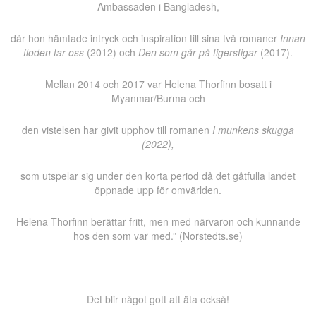
Ambassaden i Bangladesh,
där hon hämtade intryck och inspiration till sina två romaner
Innan
floden tar oss
(2012) och
Den som går på tigerstigar
(2017).
Mellan 2014 och 2017 var Helena Thorfinn bosatt i
Myanmar/Burma och
den vistelsen har givit upphov till romanen
I munkens skugga
(2022),
som utspelar sig under den korta period då det gåtfulla landet
öppnade upp för omvärlden.
Helena Thorfinn berättar fritt, men med närvaron och kunnande
hos den som var med.” (Norstedts.se)
Det blir något gott att äta också!