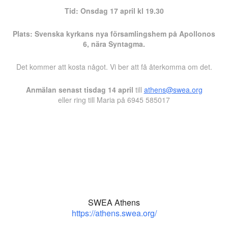
Tid: Onsdag 17 april kl 19.30
Plats: Svenska kyrkans nya församlingshem på Apollonos
6, nära Syntagma.
Det kommer att kosta något. Vi ber att få återkomma om det.
Anmälan senast tisdag 14 april
till
athens@swea.org
eller ring till Maria på 6945 585017
SWEA Athens
https://athens.swea.org/