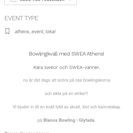
Ladda ner ICS
Google Kalender
EVENT TYPE
athens
,
event
,
lokal
Bowlingkväll med SWEA Athens!
Kära sweor och SWEA-vänner,
nu är det dags att snöra på oss bowlingskorna
och sikta på en strike!!!
Vi bjuder in till en kväll fylld av skratt, klot och kamratskap
på
Blanos Bowling
i
Glyfada.