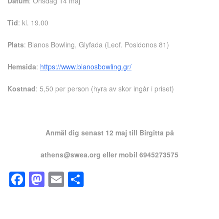
Datum
: Onsdag 14 maj
Tid
: kl. 19.00
Plats
: Blanos Bowling, Glyfada (Leof. Posidonos 81)
Hemsida
:
https://www.blanosbowling.gr/
Kostnad
: 5,50 per person (hyra av skor ingår i priset)
Anmäl dig senast 12 maj till Birgitta på
athens@swea.org eller mobil 6945273575
Facebook
Mastodon
Email
Dela