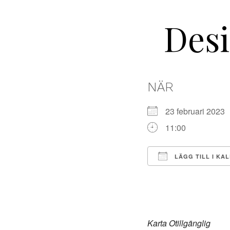
Des
NÄR
23 februari 202
11:00
LÄGG TILL I KA
Ladda ner ICS
Karta Otillgänglig