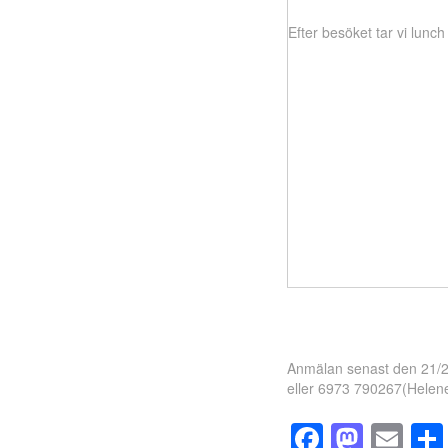
Efter besöket tar vi lunch
Anmälan senast den 21/2 
eller 6973 790267(Helen
Facebo
Mast
Em