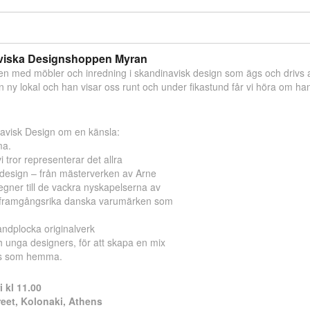
aviska Designshoppen Myran
n med möbler och inredning i skandinavisk design som ägs och drivs 
n ny lokal och han visar oss runt och under fikastund får vi höra om h
avisk Design om en känsla:
ma.
i tror representerar det allra
design – från mästerverken av Arne
ner till de vackra nyskapelserna av
framgångsrika danska varumärken som
handplocka originalverk
 unga designers, för att skapa en mix
ss som hemma.
 kl 11.00
reet, Kolonaki, Athens