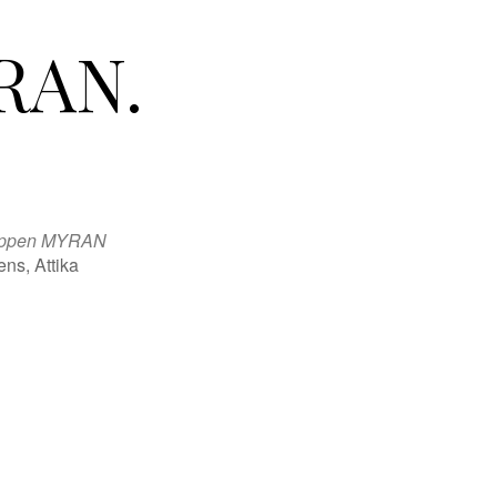
RAN.
hoppen MYRAN
ens, Attika
Office 365
Outlook Live