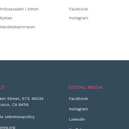
Ambassaden i Athen
Facebook
Kyrkan
Instagram
 Handelskammaren
CT
SOCIAL MEDIA
ket Street, STE 46034
Facebook
cisco, CA 94114
Instagram
As sekretesspolicy
LinkedIn
wea.org