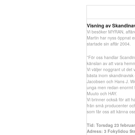
Visning av Skandin
Vi besöker MYRAN, affäre
Martin har nyss öppnat e
startade sin affär 2004.
”För oss handlar Scandin
känslan av att vara hem
Vi väljer noggrant ut det v
bästa inom skandinavisk 
Jacobsen och Hans J. Weg
unga men redan enormt 
Muuto och HAY.
Vi brinner också för att 
från små producenter och
som får oss att känna o
Tid: Torsdag 23 februari
Adress: 3 Fokylidou St