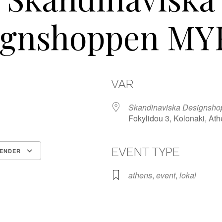
ignshoppen MY
VAR
3
Skandinaviska Designs
Fokylidou 3, Kolonaki, Ath
EVENT TYPE
LENDER
Google Kalender
iCalendar
athens
,
event
,
lokal