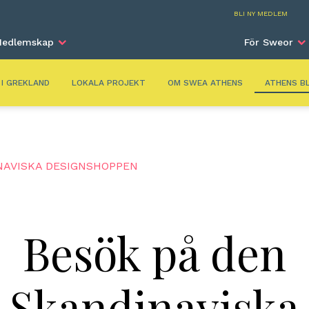
Athe
BLI NY MEDLEM
edlemskap
För Sweor
 I GREKLAND
LOKALA PROJEKT
OM SWEA ATHENS
ATHENS B
NAVISKA DESIGNSHOPPEN
Besök på den
Skandinaviska