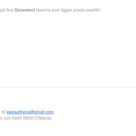
 på fina
Dexameni
taverna som ligger precis ovanför.
till
sweaathens@gmail.com
e) och 6945 585017(Maria)
ok
odon
ail
Dela