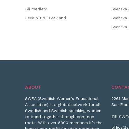
Bli medlem
Svenska 
Leva & Bo i Grekland
Svenska 
Svenska
ABOUT
CONTA
SWEA (Swedish Women’s Educational
2261 Mar
Association) is a global network for all
San Fran
Swedish and Swedish speaking women
to bond together through common
Till SWE
roots. With over 6000 members it’s the
office@s
largest non-profit Sweden-promoting