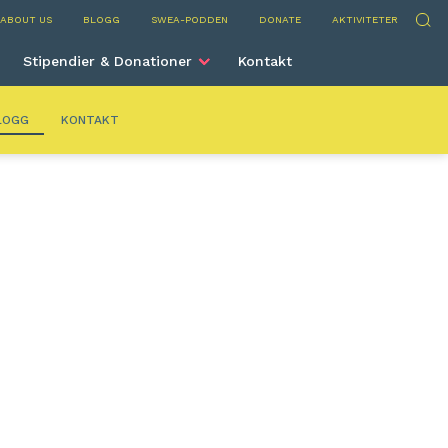
ns
Sök
ABOUT US
BLOGG
SWEA-PODDEN
DONATE
AKTIVITETER
Stipendier & Donationer
Kontakt
LOGG
KONTAKT