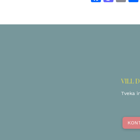
VILL 
Tveka in
KON